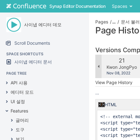
Skip
Synap Editor Documentation
Spaces
to
content
Skip
Pages
…
문서 불러
사이냅 에디터 데모
to
Page Histo
breadcrumbs
Skip
Scroll Documents
to
Versions Com
header
SPACE SHORTCUTS
menu
Old
21
사이냅 에디터 문서
Skip
Version
changes.mady.b
Kwon JongPyo
to
Saved
Nov 08, 2022
PAGE TREE
action
on
View Page History
API 사용
menu
Skip
에디터 모드
...
to
UI 설정
quick
HTML
search
Features
<!-- external mo
글머리
<script type="t
<script type="t
도구
<script type="t
보기