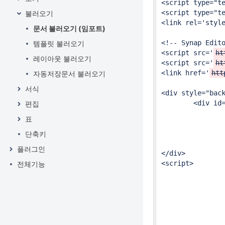
<script type="t
<script type="t
불러오기
<link rel='styl
문서 불러오기 (임포트)
<!-- Synap Edito
템플릿 불러오기
<script src='
ht
레이아웃 불러오기
<script src='
ht
<link href='
htt
자동저장문서 불러오기
서식
<div style="back
        <div id=
편집
			<
표
				<span>열기 아이콘을 클릭하거나 여기
			</
단축키
		</div>
플러그인
</div>

<script>

전체기능
		const config = Object.assign(synapEditorConfig, {
			"editor.license":"/se/resourc
			"editor.toolbar": ["n
			"editor.menu.sho
			"editor.import.maxSize
		    "editor.import.api": "/se/importDoc",