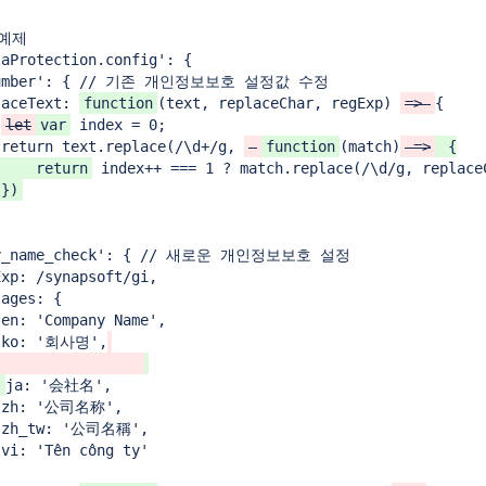
예제

aProtection.config': {

eNumber': { // 기존 개인정보보호 설정값 수정

laceText: 
function
(text, replaceChar, regExp) 
=> 
{

let
var
 index = 0;

 return text.replace(/\d+/g, 
function
(match)
 =>
 {

     return
 index++ === 1 ? match.replace(/\d/g, replace
 })
any_name_check': { // 새로운 개인정보보호 설정

xp: /synapsoft/gi,

ages: {

en: 'Company Name',

  ko: '회사명',
ja: '会社名',

  zh: '公司名称',

  zh_tw: '公司名稱',

vi: 'Tên công ty'
