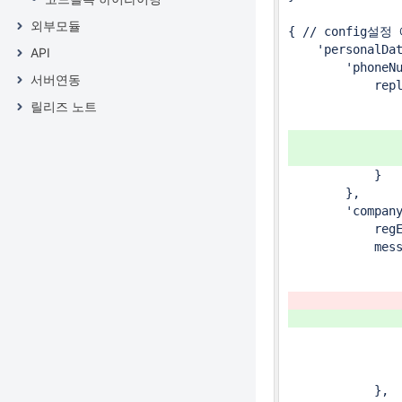
외부모듈
{ // config설정 
    'personalDat
API
        'phon
서버연동
            rep
릴리즈 노트
               
               
               
            }

        },

        'comp
            regE
            mess
                
              
              
              
                
            },
