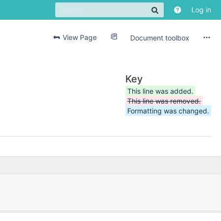
Log in
View Page
Document toolbox
Key
This line was added.
This line was removed.
Formatting was changed.