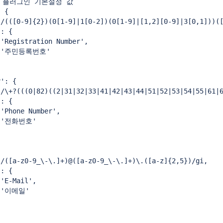
 플러그인 기본설정 값

 {

/(([0-9]{2})(0[1-9]|1[0-2])(0[1-9]|[1,2][0-9]|3[0,1]))([
: {

'Registration Number',

o: '주민등록번호'

': {

 /\+?(((0|82)((2|31|32|33|41|42|43|44|51|52|53|54|55|61|6
: {

'Phone Number',

: '전화번호'

/([a-z0-9_\-\.]+)@([a-z0-9_\-\.]+)\.([a-z]{2,5})/gi,

: {

'E-Mail',

 '이메일'
