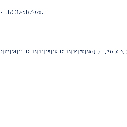
- .]?)([0-9]{7})/g,

2|63|64|11|12|13|14|15|16|17|18|19|70|80)[-) .]?)([0-9]{