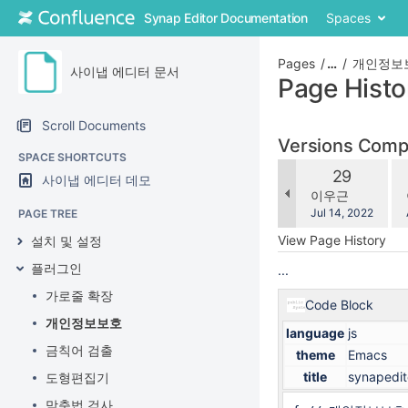
Skip
Synap Editor Documentation
Spaces
to
content
Skip
Pages
…
개인정보
사이냅 에디터 문서
to
Page Histo
breadcrumbs
Skip
Scroll Documents
to
Versions Com
header
SPACE SHORTCUTS
co
menu
Old
29
사이냅 에디터 데모
wi
Skip
Version
changes.mady.b
이우근
to
Saved
Jul 14, 2022
PAGE TREE
action
on
View Page History
설치 및 설정
menu
Skip
플러그인
...
to
가로줄 확장
quick
Code Block
search
개인정보보호
language
js
금칙어 검출
theme
Emacs
title
synapedito
도형편집기
맞춤법 검사