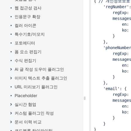
{ // 개인정보보호
    'regNumber':
웹 접근성 검사
        regExp: 
인용문구 확장
        messages
            en: 
컬러 아이콘
            k
특수기호/이모지
        }

    },

포토에디터
    'phoneNumber
폼 요소 편집기
        regExp:
        messages
수식 편집기
            en: 
AI 글 작성 도우미 플러그인
            ko
        }

이미지 텍스트 추출 플러그인
    },

URL 미리보기 플러그인
    'email': {

        regExp: 
Placeholder
        messages
실시간 협업
            en: 
            ko:
커스텀 플러그인 작성
        }

문서 이력 비교
    }

}

코드블록 하이라이팅