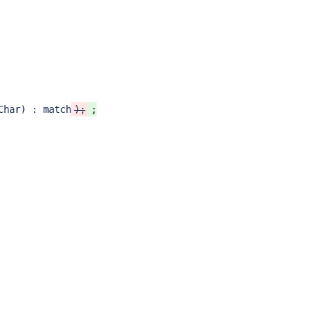
Char) : match
);
;
