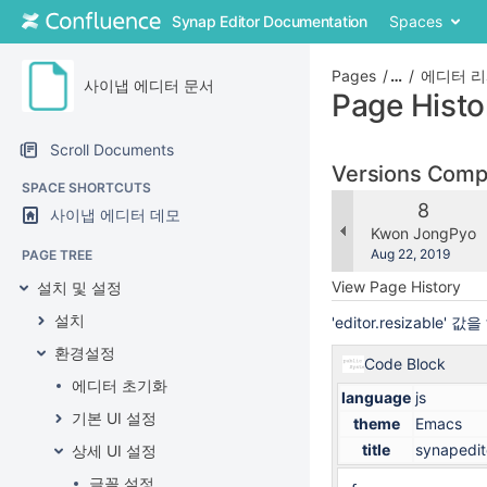
Skip
Synap Editor Documentation
Spaces
to
content
Skip
Pages
…
에디터 리
사이냅 에디터 문서
to
Page Histo
breadcrumbs
Skip
Scroll Documents
to
Versions Com
header
SPACE SHORTCUTS
menu
Old
8
사이냅 에디터 데모
Skip
Version
changes.mady.b
Kwon JongPyo
to
Saved
Aug 22, 2019
PAGE TREE
action
on
View Page History
설치 및 설정
menu
Skip
설치
'editor.resizabl
to
환경설정
quick
Code Block
search
에디터 초기화
language
js
기본 UI 설정
theme
Emacs
title
synapedito
상세 UI 설정
글꼴 설정