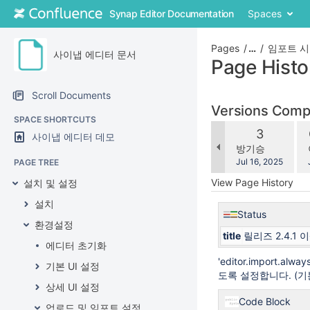
Skip
Synap Editor Documentation
Spaces
to
content
Skip
Pages
…
임포트 시
사이냅 에디터 문서
to
Page Histo
breadcrumbs
Skip
Scroll Documents
to
Versions Com
header
SPACE SHORTCUTS
co
menu
Old
3
사이냅 에디터 데모
wi
Skip
Version
changes.mady.b
방기승
to
Saved
Jul 16, 2025
PAGE TREE
action
on
View Page History
설치 및 설정
menu
Skip
설치
to
Status
환경설정
quick
title
릴리즈 2.4.1 
search
에디터 초기화
'editor.import
기본 UI 설정
도록 설정합니다. (기본값
상세 UI 설정
Code Block
업로드 및 임포트 설정