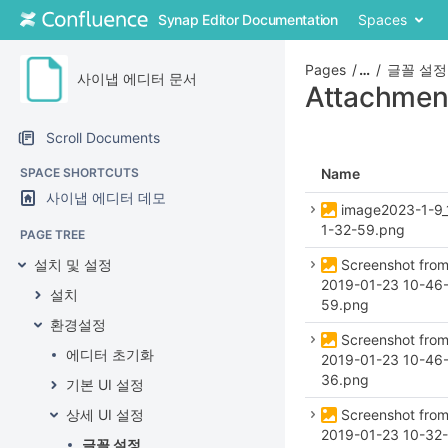
Skip
Synap Editor Documentation
Spaces
to
content
Skip
Pages
…
글꼴 설정
사이냅 에디터 문서
to
Attachmen
breadcrumbs
Skip
Scroll Documents
to
header
SPACE SHORTCUTS
Name
menu
사이냅 에디터 데모
Skip
image2023-1-9_
to
1-32-59.png
PAGE TREE
action
설치 및 설정
Screenshot fro
menu
2019-01-23 10-46
Skip
설치
59.png
to
환경설정
quick
Screenshot fro
search
에디터 초기화
2019-01-23 10-46
36.png
기본 UI 설정
상세 UI 설정
Screenshot fro
2019-01-23 10-32-
글꼴 설정