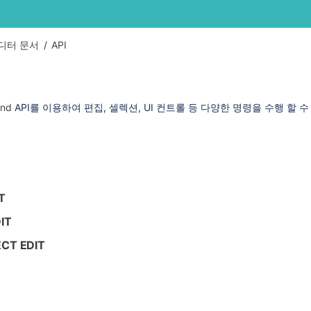
Skip
Go
디터 문서
API
to
to
end
start
of
of
banner
banner
and
API를 이용하여 편집, 셀렉션, UI 컨트롤 등 다양한 명령을 수행 할 수
T
IT
CT EDIT