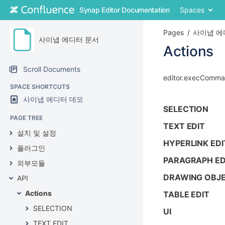
Skip
Synap Editor Documentation
Spaces
to
content
Pages
사이냅 에
Skip
사이냅 에디터 문서
to
Actions
breadcrumbs
Skip
Skip
Scroll Documents
to
to
Go
editor.execComm
header
SPACE SHORTCUTS
end
to
menu
of
start
사이냅 에디터 데모
Skip
metadata
of
SELECTION
to
metadata
PAGE TREE
action
TEXT EDIT
설치 및 설정
menu
HYPERLINK EDI
Skip
플러그인
to
PARAGRAPH ED
외부모듈
quick
search
DRAWING OBJE
API
Actions
TABLE EDIT
SELECTION
UI
TEXT EDIT