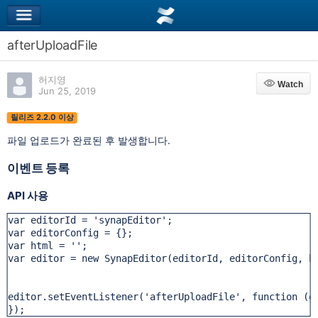
afterUploadFile
허지영
Watch
Watch
Jun 25, 2019
릴리즈 2.2.0 이상
파일 업로드가 완료된 후 발생합니다.
이벤트 등록
API 사용
var editorId = 'synapEditor';

var editorConfig = {};

var html = '';

var editor = new SynapEditor(editorId, editorConfig, ht
editor.setEventListener('afterUploadFile', function (e)
});