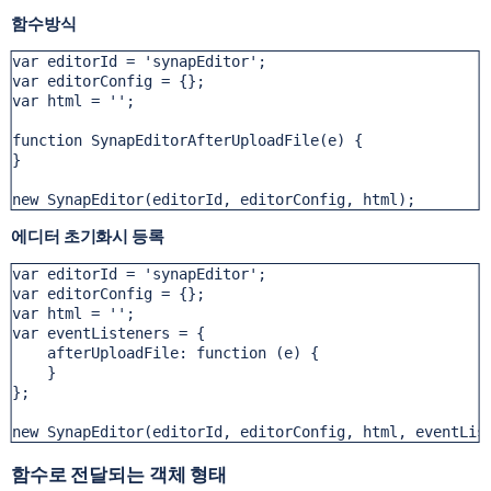
함수방식
var editorId = 'synapEditor';

var editorConfig = {};

var html = '';

function SynapEditorAfterUploadFile(e) {

}

new SynapEditor(editorId, editorConfig, html);
에디터 초기화시 등록
var editorId = 'synapEditor';

var editorConfig = {};

var html = '';

var eventListeners = {

    afterUploadFile: function (e) {

    }

};

new SynapEditor(editorId, editorConfig, html, eventLis
함수로 전달되는 객체 형태