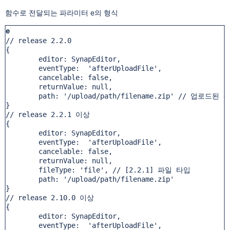
함수로 전달되는 파라미터 e의 형식
e
// release 2.2.0

{

	editor: SynapEditor,

	eventType:  'afterUploadFile',

	cancelable: false,

	returnValue: null,

	path: '/upload/path/filename.zip' // 업로드된 경
}

// release 2.2.1 이상

{

	editor: SynapEditor,

	eventType:  'afterUploadFile',

	cancelable: false,

	returnValue: null,

	fileType: 'file', // [2.2.1] 파일 타입

	path: '/upload/path/filename.zip'

}

// release 2.10.0 이상

{

	editor: SynapEditor,

	eventType:  'afterUploadFile',
