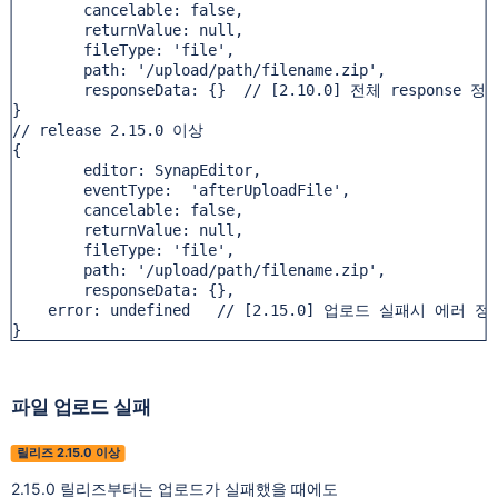
	cancelable: false,

	returnValue: null,

	fileType: 'file', 

	path: '/upload/path/filename.zip',

	responseData: {}  // [2.10.0] 전체 response 정보
}

// release 2.15.0 이상

{

	editor: SynapEditor,

	eventType:  'afterUploadFile',

	cancelable: false,

	returnValue: null,

	fileType: 'file', 

	path: '/upload/path/filename.zip',

	responseData: {},

    error: undefined   // [2.15.0] 업로드 실패시 에러 정보
}
파일 업로드 실패
릴리즈 2.15.0 이상
2.15.0 릴리즈부터는 업로드가 실패했을 때에도