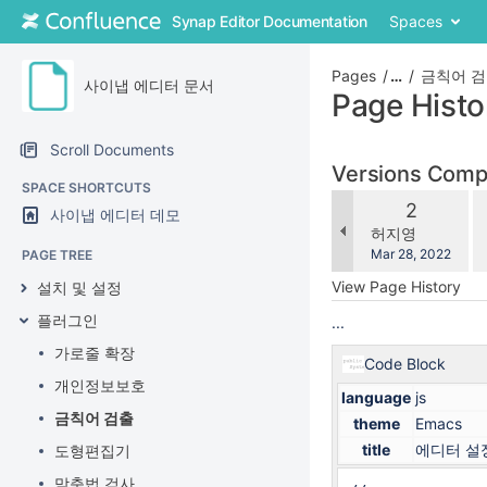
Skip
Synap Editor Documentation
Spaces
to
content
Skip
Pages
…
금칙어 
사이냅 에디터 문서
to
Page Histo
breadcrumbs
Skip
Scroll Documents
to
Versions Com
header
SPACE SHORTCUTS
c
menu
Old
2
사이냅 에디터 데모
wi
Skip
Version
changes.mady.b
허지영
to
Saved
Mar 28, 2022
PAGE TREE
action
on
View Page History
설치 및 설정
menu
Skip
플러그인
...
to
가로줄 확장
quick
Code Block
search
개인정보보호
language
js
금칙어 검출
theme
Emacs
title
에디터 설
도형편집기
맞춤법 검사