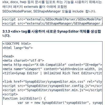
xlsx, docx, hwp 등의 문서를 임포트 하는 기능을 사용하기 위해서는
에디터 패키지 externals 폴더 아래에 포함된
SEDocModelParser, SEShapeManager 모듈을 include 합니다.
<script src="externals/SEDocModelParser/SEDocModelParse
<script src="externals/SEShapeManager/SEShapeManager.m
3.1.3 <div> tag를 사용하여 새로운 Synap Editor 객체를 생성합
니다.
<!DOCTYPE html>

<html lang="ko">

<head>

<meta charset="utf-8">

<meta http-equiv="X-UA-Compatible" content="IE=edge">

<meta name="viewport" content="width=device-width, init
<title>Synap Editor | Unlimited Rich Text Editor</title
<link href="SynapEditor/synapeditor.min.css" rel="style
<script src="SynapEditor/synapeditor.config.js"></scrip
<script src="SynapEditor/synapeditor.min.js"></script>

<script>

function initEditor() {

	var se = new SynapEditor("synapEditor", synapEdi