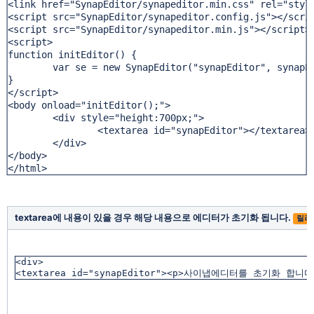
<link href="SynapEditor/synapeditor.min.css" rel="style
<script src="SynapEditor/synapeditor.config.js"></scrip
<script src="SynapEditor/synapeditor.min.js"></script>

<script>

function initEditor() {

	var se = new SynapEditor("synapEditor", synapEdi
}

</script>

<body onload="initEditor();">

	<div style="height:700px;">

		<textarea id="synapEditor"></textarea>

	</div>

</body>

</html>
textarea에 내용이 있을 경우 해당 내용으로 에디터가 초기화 됩니다.
릴리즈
<div>

<textarea id="synapEditor"><p>사이냅에디터를 초기화 합니다.