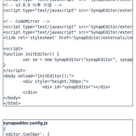
<!-- v2.8.0 이후 지원 -->

<script type="text/javascript" src='SynapEditor/externa
<!-- CodeMirror -->

<script type="text/javascript" src='SynapEditor/externa
<script type="text/javascript" src="SynapEditor/externa
<link rel='stylesheet' href='SynapEditor/externals/code
<script>

function initEditor() {

	var se = new SynapEditor("synapEditor", synapEdi
}

</script>

<body onload="initEditor();">

	<div style="height:700px;">

		<div id="synapEditor"></div>

	</div>

</body>

</html>
synapeditor.config.js
{

'editor.toolbar': [
