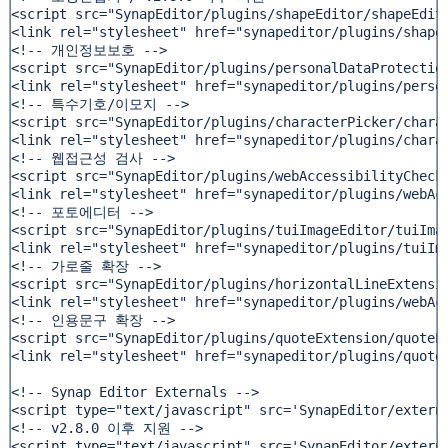
<script src="SynapEditor/plugins/shapeEditor/shapeEdito
<link rel="stylesheet" href="synapeditor/plugins/shapeE
<!-- 개인정보보호 -->

<script src="SynapEditor/plugins/personalDataProtection
<link rel="stylesheet" href="synapeditor/plugins/person
<!-- 특수기호/이모지 -->

<script src="SynapEditor/plugins/characterPicker/charac
<link rel="stylesheet" href="synapeditor/plugins/charac
<!-- 웹접근성 검사 -->

<script src="SynapEditor/plugins/webAccessibilityChecke
<link rel="stylesheet" href="synapeditor/plugins/webAcc
<!-- 포토에디터 -->

<script src="SynapEditor/plugins/tuiImageEditor/tuiImag
<link rel="stylesheet" href="synapeditor/plugins/tuiIma
<!-- 가로줄 확장 -->

<script src="SynapEditor/plugins/horizontalLineExtensio
<link rel="stylesheet" href="synapeditor/plugins/webAcc
<!-- 인용문구 확장 -->

<script src="SynapEditor/plugins/quoteExtension/quoteEx
<link rel="stylesheet" href="synapeditor/plugins/quoteE
<!-- Synap Editor Externals -->

<script type="text/javascript" src='SynapEditor/externa
<!-- v2.8.0 이후 지원 -->

<script type="text/javascript" src='SynapEditor/externa