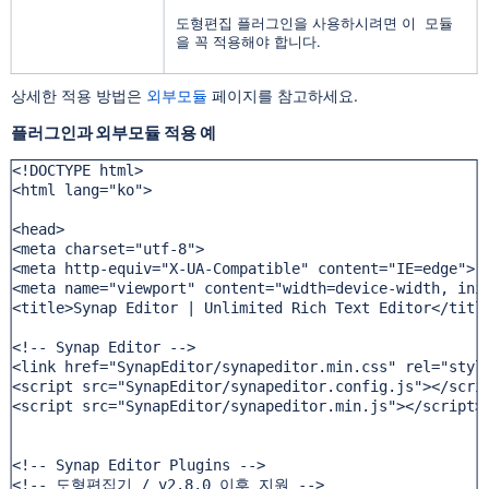
도형편집 플러그인을 사용하시려면 이 모듈
을 꼭 적용해야 합니다.
상세한 적용 방법은
외부모듈
페이지를 참고하세요.
플러그인과 외부모듈 적용 예
<!DOCTYPE html>

<html lang="ko">

<head>

<meta charset="utf-8">

<meta http-equiv="X-UA-Compatible" content="IE=edge">

<meta name="viewport" content="width=device-width, init
<title>Synap Editor | Unlimited Rich Text Editor</title
<!-- Synap Editor -->

<link href="SynapEditor/synapeditor.min.css" rel="style
<script src="SynapEditor/synapeditor.config.js"></scrip
<script src="SynapEditor/synapeditor.min.js"></script>

<!-- Synap Editor Plugins -->

<!-- 도형편집기 / v2.8.0 이후 지원 -->
