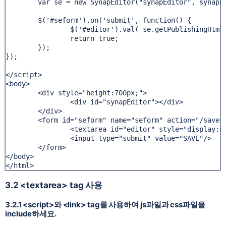
	var se = new SynapEditor("synapEditor", synapEdi
	$('#seform').on('submit', function() {

		$('#editor').val( se.getPublishingHtml()
		return true;

	});

});

</script>

<body>

	<div style="height:700px;">

		<div id="synapEditor"></div>

	</div>

	<form id="seform" name="seform" action="/save" m
		<textarea id="editor" style="display:none"
		<input type="submit" value="SAVE"/>

	</form>

</body>

</html>
3.2 <textarea> tag 사용
3.2.1 <script>와 <link> tag를 사용하여 js파일과 css파일을
include하세요.