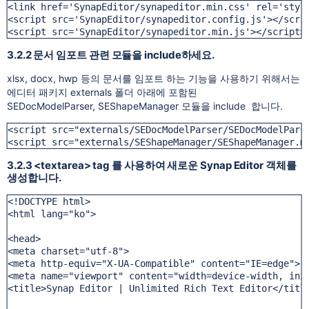
<link href='SynapEditor/synapeditor.min.css' rel='style
<script src='SynapEditor/synapeditor.config.js'></scrip
<script src='SynapEditor/synapeditor.min.js'></script>
3.2.2 문서 임포트 관련 모듈을 include하세요.
xlsx, docx, hwp 등의 문서를 임포트 하는 기능을 사용하기 위해서는
에디터 패키지 externals 폴더 아래에 포함된
SEDocModelParser, SEShapeManager 모듈을 include 합니다.
<script src="externals/SEDocModelParser/SEDocModelParse
<script src="externals/SEShapeManager/SEShapeManager.m
3.2.3 <textarea> tag 를 사용하여 새로운 Synap Editor 객체를
생성합니다.
<!DOCTYPE html>

<html lang="ko">

<head>

<meta charset="utf-8">

<meta http-equiv="X-UA-Compatible" content="IE=edge">

<meta name="viewport" content="width=device-width, init
<title>Synap Editor | Unlimited Rich Text Editor</title