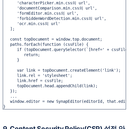
      'characterPicker.min.css의 url',

      'documentComparison.min.css의 url',

      'formEditor.min.css의 url',

      'forbiddenWordDetection.min.css의 url',

      'ocr.min.css의 url'

   ];

   const topDocument = window.top.document;

   paths.forEach(function (cssFile) {

      if (topDocument.querySelector(`[href=' + cssFile 
         return;

      }

      var link = topDocument.createElement('link');

      link.rel = 'stylesheet';

      link.href = cssFile;

      topDocument.head.appendChild(link);

   });

   ...

   window.editor = new SynapEditor(editorId, that.edito
}
9. Content Security Policy(CSP) 설정 안