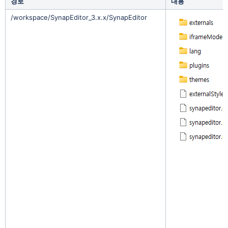
경로
내용
/workspace/SynapEditor_3.x.x/SynapEditor