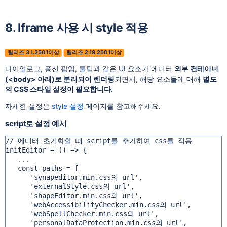
8. Iframe 사용 시 style 적용
릴리즈 3.1.2501이상
릴리즈 2.19.2501이상
다이얼로그, 풍선 팝업, 툴팁과 같은 UI 요소가 에디터
외부 컨테이너
(<body> 아래)로 분리되어 렌더링
되면서, 해당 요소들에 대해
별도
의 CSS 스타일 설정이 필요합니다.
자세한 설정은
style 설정
페이지를 참고해주세요.
script로 설정 예시
// 에디터 초기화할 때 script를 추가하여 css를 적용

initEditor = () => {

   ...

   const paths = [

      'synapeditor.min.css의 url',

      'externalStyle.css의 url',

      'shapeEditor.min.css의 url',

      'webAccessibilityChecker.min.css의 url',

      'webSpellChecker.min.css의 url',

      'personalDataProtection.min.css의 url',
