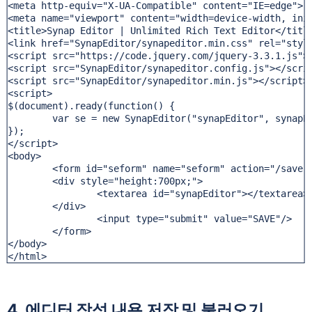
<meta http-equiv="X-UA-Compatible" content="IE=edge">

<meta name="viewport" content="width=device-width, init
<title>Synap Editor | Unlimited Rich Text Editor</title
<link href="SynapEditor/synapeditor.min.css" rel="style
<script src="https://code.jquery.com/jquery-3.3.1.js"><
<script src="SynapEditor/synapeditor.config.js"></scrip
<script src="SynapEditor/synapeditor.min.js"></script>

<script>

$(document).ready(function() {

	var se = new SynapEditor("synapEditor", synapEdi
});

</script>

<body>

	<form id="seform" name="seform" action="/save" m
	<div style="height:700px;">

		<textarea id="synapEditor"></textarea>

	</div>

		<input type="submit" value="SAVE"/>

	</form>

</body>

</html>
4. 에디터 작성 내용 저장 및 불러오기