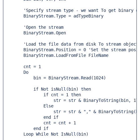
        'Specify stream type - we want To get binary da
        BinaryStream.Type = adTypeBinary 

        'Open the stream 

        BinaryStream.Open 

        'Load the file data from disk To stream object 
        BinaryStream.Position = 0 'Set the stream posit
        BinaryStream.LoadFromFile FileName 

        cnt = 1

        Do  

            bin = BinaryStream.Read(1024)

            if Not isNull(bin) then

                if cnt = 1 then

                    str = str & BinaryToString(bin, 17)
                Else

                    str = str & "," & BinaryToString(bi
                end if

                cnt = cnt + 1

            end if

        Loop While Not IsNull(bin)  
