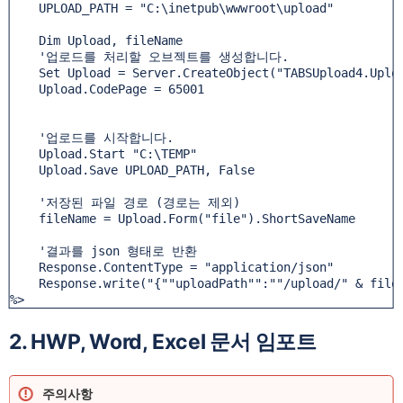
    UPLOAD_PATH = "C:\inetpub\wwwroot\upload"

    Dim Upload, fileName

    '업로드를 처리할 오브젝트를 생성합니다.

    Set Upload = Server.CreateObject("TABSUpload4.Uploa
    Upload.CodePage = 65001

    '업로드를 시작합니다.

    Upload.Start "C:\TEMP"

    Upload.Save UPLOAD_PATH, False

    '저장된 파일 경로 (경로는 제외)

    fileName = Upload.Form("file").ShortSaveName

    '결과를 json 형태로 반환

    Response.ContentType = "application/json"

    Response.write("{""uploadPath"":""/upload/" & fileN
%>
2. HWP, Word, Excel 문서 임포트
주의사항