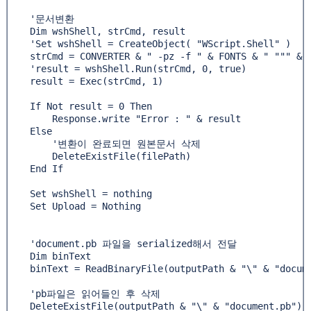
    '문서변환

    Dim wshShell, strCmd, result

    'Set wshShell = CreateObject( "WScript.Shell" )

    strCmd = CONVERTER & " -pz -f " & FONTS & " """ & f
    'result = wshShell.Run(strCmd, 0, true)

    result = Exec(strCmd, 1)

    If Not result = 0 Then

        Response.write "Error : " & result

    Else

        '변환이 완료되면 원본문서 삭제

        DeleteExistFile(filePath)

    End If

    Set wshShell = nothing

    Set Upload = Nothing

    'document.pb 파일을 serialized해서 전달

    Dim binText

    binText = ReadBinaryFile(outputPath & "\" & "docume
    'pb파일은 읽어들인 후 삭제

    DeleteExistFile(outputPath & "\" & "document.pb")
