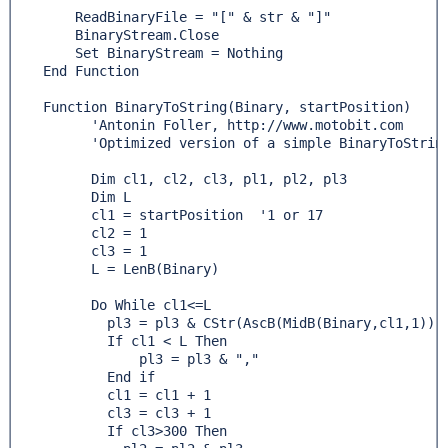
        ReadBinaryFile = "[" & str & "]"

        BinaryStream.Close

        Set BinaryStream = Nothing

    End Function 

    Function BinaryToString(Binary, startPosition)

          'Antonin Foller, http://www.motobit.com

          'Optimized version of a simple BinaryToString
          Dim cl1, cl2, cl3, pl1, pl2, pl3

          Dim L

          cl1 = startPosition  '1 or 17

          cl2 = 1

          cl3 = 1

          L = LenB(Binary)

          Do While cl1<=L

            pl3 = pl3 & CStr(AscB(MidB(Binary,cl1,1)))

            If cl1 < L Then

                pl3 = pl3 & ","

            End if

            cl1 = cl1 + 1

            cl3 = cl3 + 1

            If cl3>300 Then
