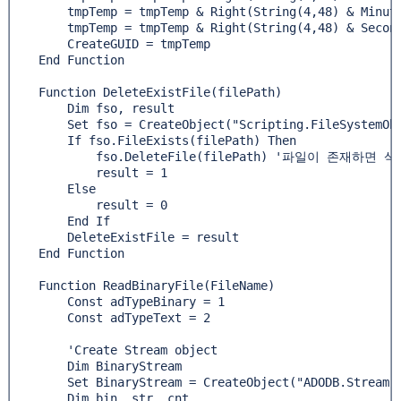
        tmpTemp = tmpTemp & Right(String(4,48) & Minute
        tmpTemp = tmpTemp & Right(String(4,48) & Second
        CreateGUID = tmpTemp

    End Function

    Function DeleteExistFile(filePath) 

        Dim fso, result 

        Set fso = CreateObject("Scripting.FileSystemObj
        If fso.FileExists(filePath) Then 

            fso.DeleteFile(filePath) '파일이 존재하면 
            result = 1 

        Else 

            result = 0 

        End If 

        DeleteExistFile = result 

    End Function 

    Function ReadBinaryFile(FileName) 

        Const adTypeBinary = 1 

        Const adTypeText = 2

        'Create Stream object 

        Dim BinaryStream 

        Set BinaryStream = CreateObject("ADODB.Stream")
        Dim bin, str, cnt
