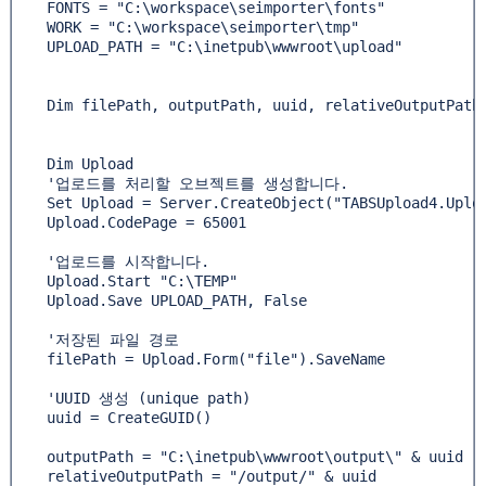
    FONTS = "C:\workspace\seimporter\fonts"

    WORK = "C:\workspace\seimporter\tmp"

    UPLOAD_PATH = "C:\inetpub\wwwroot\upload"

    Dim filePath, outputPath, uuid, relativeOutputPath

    Dim Upload

    '업로드를 처리할 오브젝트를 생성합니다.

    Set Upload = Server.CreateObject("TABSUpload4.Uploa
    Upload.CodePage = 65001

    '업로드를 시작합니다.

    Upload.Start "C:\TEMP"

    Upload.Save UPLOAD_PATH, False

    '저장된 파일 경로

    filePath = Upload.Form("file").SaveName

    'UUID 생성 (unique path)

    uuid = CreateGUID()

    outputPath = "C:\inetpub\wwwroot\output\" & uuid

    relativeOutputPath = "/output/" & uuid
