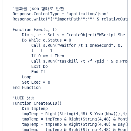
    '결과를 json 형태로 반환

    Response.ContentType = "application/json"

    Response.write("{""importPath"":""" & relativeOutpu
    Function Exec(c, t)

        Dim s, e : Set s = CreateObject("WScript.Shell"
        Do While e.Status = 0

            Call s.Run("waitfor /t 1 OneSecond", 0, Tru
            t = t - 1

            If 0 >= t Then

            Call s.Run("taskkill /t /f /pid " & e.Proce
            Exit Do

            End If

        Loop

        Set Exec = e

    End Function

    'UUID 생성

    Function CreateGUID()

        Dim tmpTemp

        tmpTemp = Right(String(4,48) & Year(Now()),4)

        tmpTemp = tmpTemp & Right(String(4,48) & Month(
        tmpTemp = tmpTemp & Right(String(4,48) & Day(No
        tmpTemp = tmpTemp & Right(String(4,48) & Hour(N