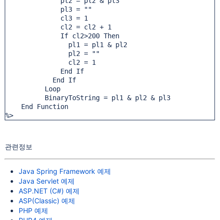
              pl2 = pl2 & pl3

              pl3 = ""

              cl3 = 1

              cl2 = cl2 + 1

              If cl2>200 Then

                pl1 = pl1 & pl2

                pl2 = ""

                cl2 = 1

              End If

            End If

          Loop

          BinaryToString = pl1 & pl2 & pl3

    End Function

%>
관련정보
Java Spring Framework 예제
Java Servlet 예제
ASP.NET (C#) 예제
ASP(Classic) 예제
PHP 예제