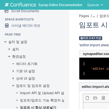
Skip
Synap Editor Documentation
Spaces
to
Scroll Documents
content
Pages
…
업로드
Skip
SPACE SHORTCUTS
to
임포트 시
사이냅 에디터 데모
breadcrumbs
Skip
Skip
PAGE TREE
to
to
Go
릴리즈 2.4.1 이상
header
설치 및 설정
end
to
'editor.impor
menu
of
start
설치
Skip
metadata
of
synapeditor.con
to
환경설정
metadata
action
에디터 초기화
{
menu
'editor.i
Skip
기본 UI 설정
}
to
상세 UI 설정
quick
search
업로드 및 임포트 설정
editor.import.al
Import API 및 Upload API 설정
임포트/업로드 가능 확장자 설정
임포트 시 항상 새로넣기