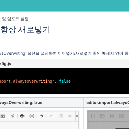
Skip
Go
 및 임포트 설정
to
to
 항상 새로넣기
end
start
of
of
banner
banner
t.alwaysOverwriting' 옵션을 설정하여 이어넣기/새로넣기 확인 메세지 없이
fig.js
mport.alwaysOverwriting'
:
false
waysOverwriting: true
editor.import.always