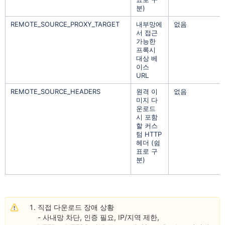
분)
REMOTE_SOURCE_PROXY_TARGET
내부망에
없음
서 접근
가능한
프록시
대상 베
이스
URL
REMOTE_SOURCE_HEADERS
원격 이
없음
미지 다
운로드
시 포함
할 커스
텀 HTTP
헤더 (쉼
표로 구
분)
직접 다운로드 장애 상황
- 사
내망 차단, 인증 필요
, IP/지역 제한,