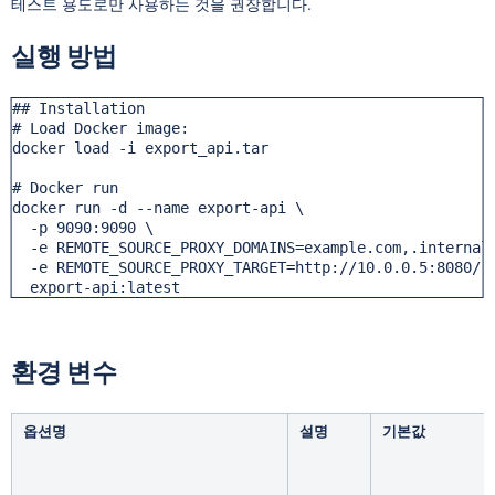
테스트 용도로만 사용하는 것을 권장합니다.
실행 방법
## Installation

# Load Docker image:

docker load -i export_api.tar

# Docker run

docker run -d --name export-api \

  -p 9090:9090 \

  -e REMOTE_SOURCE_PROXY_DOMAINS=example.com,.internal.
  -e REMOTE_SOURCE_PROXY_TARGET=http://10.0.0.5:8080/re
  export-api:latest
환경 변수
옵션명
설명
기본값