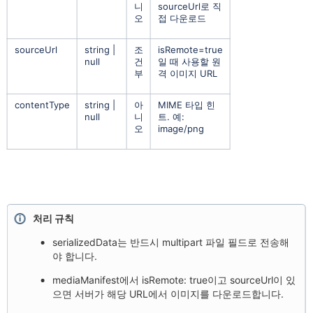
니
sourceUrl로 직
오
접 다운로드
sourceUrl
string |
조
isRemote=true
null
건
일 때 사용할 원
부
격 이미지 URL
contentType
string |
아
MIME 타입 힌
null
니
트. 예:
오
image/png
처리 규칙
serializedData는 반드시 multipart 파일 필드로 전송해
야 합니다.
mediaManifest에서 isRemote: true이고 sourceUrl이 있
으면 서버가 해당 URL에서 이미지를 다운로드합니다.