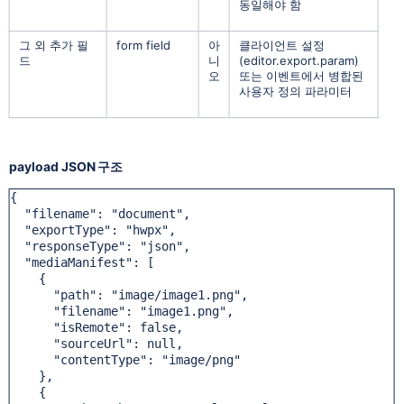
동일해야 함
그 외 추가 필
form field
아
클라이언트 설정
드
니
(editor.export.param)
오
또는 이벤트에서 병합된
사용자 정의 파라미터
payload JSON 구조
{

  "filename": "document",

  "exportType": "hwpx",

  "responseType": "json",

  "mediaManifest": [

    {

      "path": "image/image1.png",

      "filename": "image1.png",

      "isRemote": false,

      "sourceUrl": null,

      "contentType": "image/png"

    },

    {
