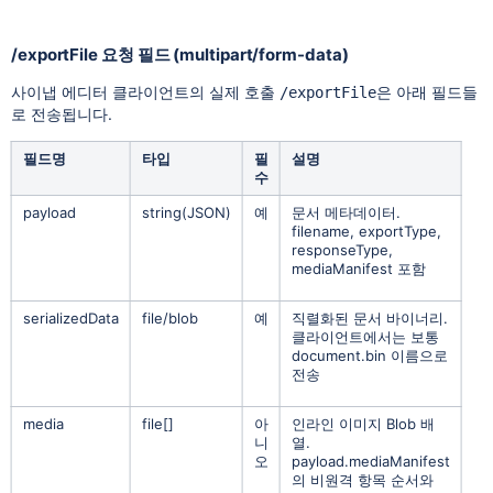
/exportFile 요청 필드 (multipart/form-data)
사이냅 에디터 클라이언트의 실제 호출
은 아래 필드들
/exportFile
로 전송됩니다.
필드명
타입
필
설명
수
payload
string(JSON)
예
문서 메타데이터.
filename, exportType,
responseType,
mediaManifest 포함
serializedData
file/blob
예
직렬화된 문서 바이너리.
클라이언트에서는 보통
document.bin 이름으로
전송
media
file[]
아
인라인 이미지 Blob 배
니
열.
오
payload.mediaManifest
의 비원격 항목 순서와