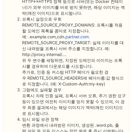
HTTP
↔HTTPS
정책
등으로 서버(또는 Docker 컨
테이
너)가 외부 이미지를 바로
받지 못하면, 해당 이미지는 엑
박(깨진 이미지)
으로 표시됩니다.
프록
시 설정으로 우
회
REMOTE_SOURCE_PROXY_DOMAINS
: 프록시를 적용
할 도메인
목록을
콤마로 지정합니다
.
예:
.example.com,cdn.
partner.com
.
REMOTE_SOURCE_PROXY_TARGET
: 실제 이미
지를 대
신 내려받
을 프록시 서버
주소를 지정합니다
. 예:
http://proxy.internal/....
위
두 변수를 세
팅하면, 지정된
도메인의
이미지는
프
록
시
를 경
유
하여 다운로드를
시
도합니다
.
추가로, 인증 등 커스텀 HTTP 헤더가 필요한 경
우 REMOTE_SOURCE_HEADERS에 헤더이름:값 형식으
로 지정합니다. (예: X-Custom-Auth:my-key)
그럼에도 실패할 경우
프록
시 자체
인증
실패
, 프록
시 서버
오류
, 추가
권한
요구
등이
있으면
여전히
이미지를
얻
지 못
할 수
있으며
, 이
경
우 최
종 결과
에서는 해당
이미지
가 엑
박
(깨진
이미지
)으
로
표시
됩니다
.
임시 파일 보관 정책
변
환
과정에서 내려
받
은 이미지
, 생성
된
.word.pb
, 출
력
파일 등
모든
리
소스
는 작업
완료
후 즉
시 삭제됩니다.