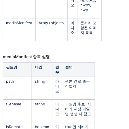
니
예: docx,
오
hwpx,
hwp
mediaManifest
Array<object>
아
문서에 포
니
함된 이미
오
지 목록
mediaManifest 항목 설명
필드명
타입
필
설명
수
path
string
아
원본 경로 또는
니
식별자
오
filename
string
아
파일명 후보. 서
니
버가 저장 파일
오
명 생성 시 참고
isRemote
boolean
아
true면 서버가