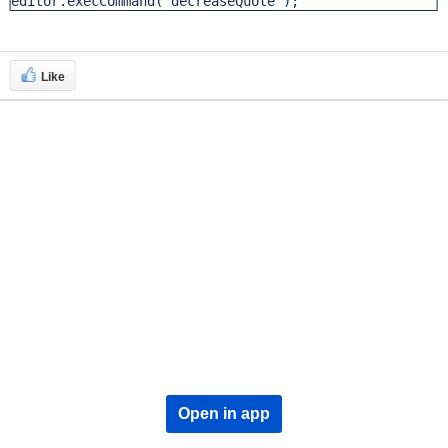
editor.execCommand('decreaseQuote');
Like
Open in app